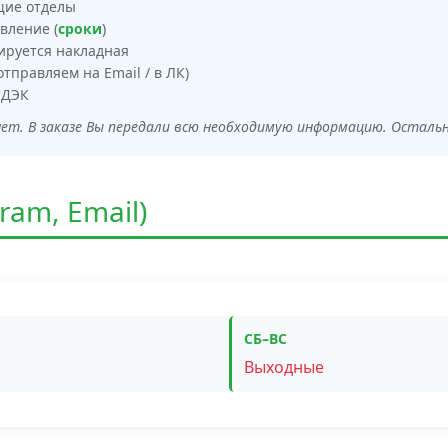
щие отделы
вление (
сроки
)
ируется накладная
тправляем на Email / в ЛК)
СДЭК
нет. В заказе Вы передали всю необходимую информацию. Осталь
ram, Email)
СБ–ВС
Выходные