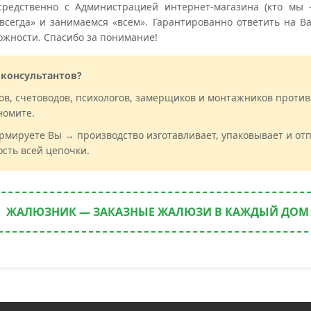
редственно с Администрацией интернет-магазина (кто мы
сегда» и занимаемся «всем». Гарантированно ответить на В
ожности. Спасибо за понимание!
 консультантов?
ов, счетоводов, психологов, замерщиков и монтажников проти
номите.
рмируете Вы → производство изготавливает, упаковывает и отп
сть всей цепочки.
ЖАЛЮЗНИК — ЗАКАЗНЫЕ ЖАЛЮЗИ В КАЖДЫЙ ДОМ