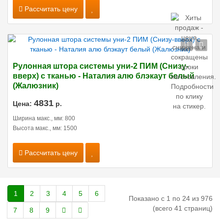
Рассчитать цену
Рулонная штора системы уни-2 ПИМ (Снизу-
вверх) с тканью - Наталия алю блэкаут белый
(Жалюзник)
4831
Цена:
р.
Ширина макс., мм: 800
Высота макс., мм: 1500
Рассчитать цену
1
2
3
4
5
6
Показано с 1 по 24 из 976
(всего 41 страниц)
7
8
9